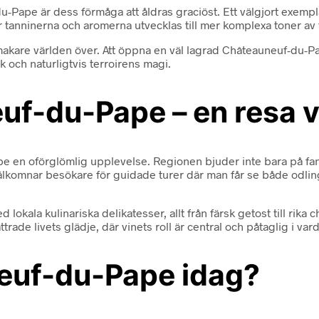
pe är dess förmåga att åldras graciöst. Ett välgjort exemplar 
 tanninerna och aromerna utvecklas till mer komplexa toner av 
kare världen över. Att öppna en väl lagrad Châteauneuf-du-Pape 
 och naturligtvis terroirens magi.
f-du-Pape – en resa v
e en oförglömlig upplevelse. Regionen bjuder inte bara på fant
komnar besökare för guidade turer där man får se både odling,
kala kulinariska delikatesser, allt från färsk getost till rika
ttrade livets glädje, där vinets roll är central och påtaglig i va
neuf-du-Pape idag?