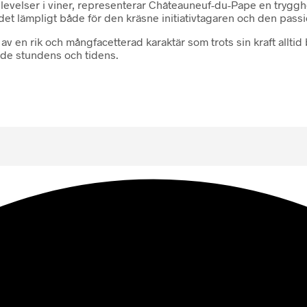
evelser i viner, representerar Châteauneuf-du-Pape en trygghe
ör det lämpligt både för den kräsne initiativtagaren och den pas
av en rik och mångfacetterad karaktär som trots sin kraft alltid
 både stundens och tidens.