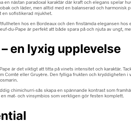
 en nästan paradoxal karaktär där kraft och elegans spelar huvu
bak och läder, men alltid med en balanserad och harmonisk prof
 en sofistikerad mjukhet.
kraftfullheten hos en Bordeaux och den finstämda elegansen h
euf-du-Pape är perfekt att både spara på och njuta av ungt, men
 en lyxig upplevelse
e är det viktigt att titta på vinets intensitet och karaktär. Tac
som Comté eller Gruyère. Den fylliga frukten och kryddigheten i 
rosmarin.
kryddig chimichurri-sås skapa en spännande kontrast som framhä
 en mat- och vinsymbios som verkligen gör festen komplett.
ntial