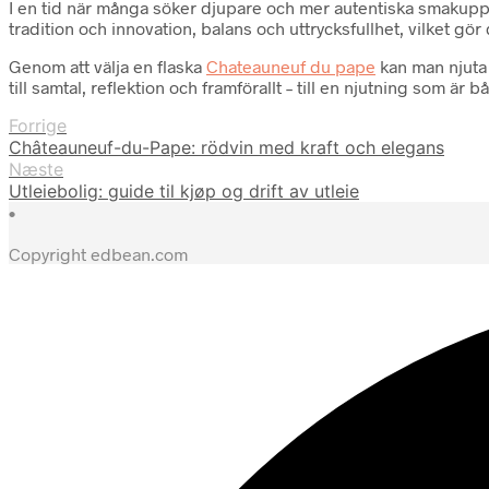
I en tid när många söker djupare och mer autentiska smakuppl
tradition och innovation, balans och uttrycksfullhet, vilket g
Genom att välja en flaska
Chateauneuf du pape
kan man njuta 
till samtal, reflektion och framförallt – till en njutning som är
Forrige
Châteauneuf-du-Pape: rödvin med kraft och elegans
Næste
Utleiebolig: guide til kjøp og drift av utleie
•
Copyright edbean.com