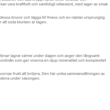
 vara kraftfullt och samtidigt silkeslent, med lager av smak
essa druvor och lägga till finess och en nästan ursprunglig
 att sista klunken är tagen.
a stenar lagrar värme under dagen och avger den långsamt
 jordmån som ger vinerna en djup mineralitet och komplexitet
uvornas frukt att briljera. Den här unika sammansättningen av
landena under säsongen.