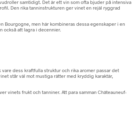
droller samtidigt. Det är ett vin som ofta bjuder på intensiva
il. Den rika tanninstrukturen ger vinet en rejäl ryggrad
os en Bourgogne, men här kombineras dessa egenskaper i en
 också att lagra i decennier.
k vare dess kraftfulla struktur och rika aromer passar det
vinet står väl mot mustiga rätter med kryddig karaktär,
ver vinets frukt och tanniner. Att para samman Châteauneuf-