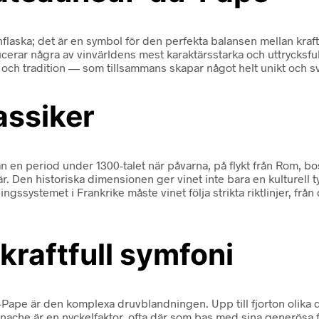
aska; det är en symbol för den perfekta balansen mellan kraft 
ucerar några av vinvärldens mest karaktärsstarka och uttrycksfu
ch tradition — som tillsammans skapar något helt unikt och svår
assiker
en period under 1300-talet när påvarna, på flykt från Rom, bosa
tär. Den historiska dimensionen ger vinet inte bara en kulturell 
systemet i Frankrike måste vinet följa strikta riktlinjer, från d
kraftfull symfoni
pe är den komplexa druvblandningen. Upp till fjorton olika dr
enache är en nyckelfaktor, ofta där som bas med sina generösa fr