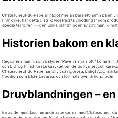
Châteauneuf-du-Pape är något mer än bara ett namn på en vinfl
Frankrike, har detta distrikt vidsträckta vinodlingar som prod
spegla terroiren — den unika blandningen av jordmån, klimat o
Historien bakom en kl
Regionens namn, som betyder "Påven’s nya slott," kommer från 
och bidrog till att förstärka ryktet om deras kvalitet och karak
Châteauneuf-du-Pape har blivit så rigorösa. Enligt AOC-märknings
tradition som både bevarats och förfinats över århundraden.
Druvblandningen – en 
En av de mest fascinerande aspekterna med Châteauneuf-du-Pa
varierande proportioner för att skapa just sitt signaturvin. Gr