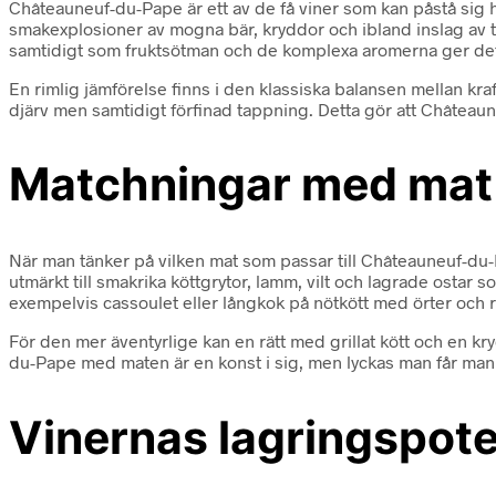
Châteauneuf-du-Pape är ett av de få viner som kan påstå sig ha
smakexplosioner av mogna bär, kryddor och ibland inslag av to
samtidigt som fruktsötman och de komplexa aromerna ger det
En rimlig jämförelse finns i den klassiska balansen mellan 
djärv men samtidigt förfinad tappning. Detta gör att Châteaun
Matchningar med mat –
När man tänker på vilken mat som passar till Châteauneuf-du-Pap
utmärkt till smakrika köttgrytor, lamm, vilt och lagrade ostar 
exempelvis cassoulet eller långkok på nötkött med örter och 
För den mer äventyrlige kan en rätt med grillat kött och en 
du-Pape med maten är en konst i sig, men lyckas man får man
Vinernas lagringspote