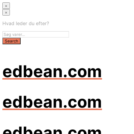
×
×
Hvad leder du efter?
edbean.com
edbean.com
edbean.com