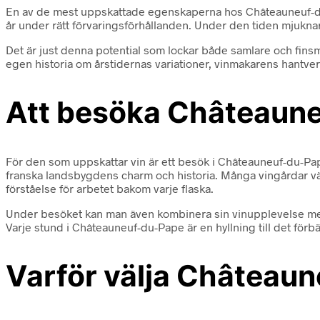
En av de mest uppskattade egenskaperna hos Châteauneuf-du-Pa
år under rätt förvaringsförhållanden. Under den tiden mjuknar
Det är just denna potential som lockar både samlare och finsma
egen historia om årstidernas variationer, vinmakarens hantverk
Att besöka Châteauneu
För den som uppskattar vin är ett besök i Châteauneuf-du-Pap
franska landsbygdens charm och historia. Många vingårdar väl
förståelse för arbetet bakom varje flaska.
Under besöket kan man även kombinera sin vinupplevelse med lo
Varje stund i Châteauneuf-du-Pape är en hyllning till det förbä
Varför välja Château