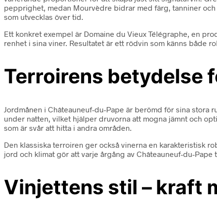
pepprighet, medan Mourvèdre bidrar med färg, tanniner och dj
som utvecklas över tid.
Ett konkret exempel är Domaine du Vieux Télégraphe, en produ
renhet i sina viner. Resultatet är ett rödvin som känns både ro
Terroirens betydelse 
Jordmånen i Châteauneuf-du-Pape är berömd för sina stora ru
under natten, vilket hjälper druvorna att mogna jämnt och opt
som är svår att hitta i andra områden.
Den klassiska terroiren ger också vinerna en karakteristisk ro
jord och klimat gör att varje årgång av Châteauneuf-du-Pape 
Vinjettens stil – kraft