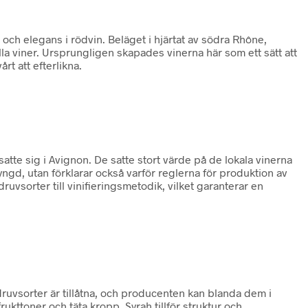
och elegans i rödvin. Beläget i hjärtat av södra Rhône,
lla viner. Ursprungligen skapades vinerna här som ett sätt att
t att efterlikna.
tte sig i Avignon. De satte stort värde på de lokala vinerna
tyngd, utan förklarar också varför reglerna för produktion av
ruvsorter till vinifieringsmetodik, vilket garanterar en
uvsorter är tillåtna, och producenten kan blanda dem i
ukttoner och täta kropp. Syrah tillför struktur och