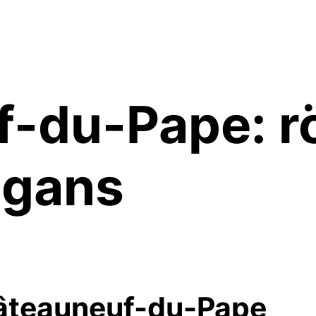
-du-Pape: r
egans
Châteauneuf-du-Pape