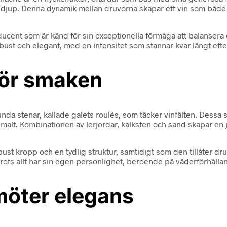
up. Denna dynamik mellan druvorna skapar ett vin som både kan
cent som är känd för sin exceptionella förmåga att balansera d
bust och elegant, med en intensitet som stannar kvar långt efter
för smaken
nda stenar, kallade galets roulés, som täcker vinfälten. Dess
imalt. Kombinationen av lerjordar, kalksten och sand skapar en
bust kropp och en tydlig struktur, samtidigt som den tillåter dr
trots allt har sin egen personlighet, beroende på väderförhål
 möter elegans