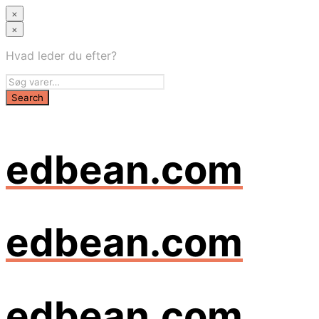
×
×
Hvad leder du efter?
edbean.com
edbean.com
edbean.com