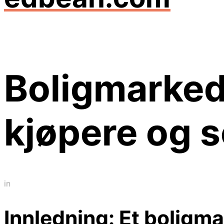
Boligmarked:
kjøpere og s
in
Innledning: Et boligma