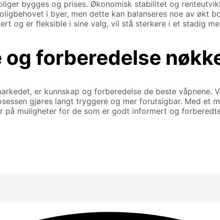
iger bygges og prises. Økonomisk stabilitet og renteutvikl
 boligbehovet i byer, men dette kan balanseres noe av økt 
t og er fleksible i sine valg, vil stå sterkere i et stadig 
 og forberedelse nøkke
gmarkedet, er kunnskap og forberedelse de beste våpnene. V
sen gjøres langt tryggere og mer forutsigbar. Med et mark
yr på muligheter for de som er godt informert og forbered