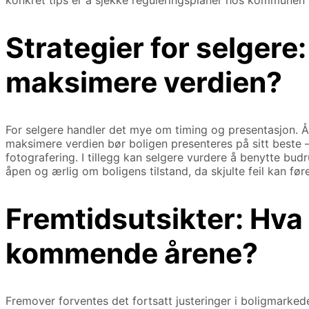
konkret tips er å sjekke reguleringsplaner hos kommunen 
Strategier for selgere:
maksimere verdien?
For selgere handler det mye om timing og presentasjon. Å 
maksimere verdien bør boligen presenteres på sitt beste – 
fotografering. I tillegg kan selgere vurdere å benytte bu
åpen og ærlig om boligens tilstand, da skjulte feil kan føre
Fremtidsutsikter: Hva 
kommende årene?
Fremover forventes det fortsatt justeringer i boligmarkedet