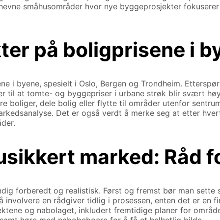
n nevne småhusområder hvor nye byggeprosjekter fokuserer 
ter på boligprisene i b
ene i byene, spesielt i Oslo, Bergen og Trondheim. Ettersp
er til at tomte- og byggepriser i urbane strøk blir svært h
e boliger, dele bolig eller flytte til områder utenfor sentr
markedsanalyse. Det er også verdt å merke seg at etter hvert
åder.
usikkert marked: Råd f
ndig forberedt og realistisk. Først og fremst bør man set
 involvere en rådgiver tidlig i prosessen, enten det er en f
ktene og nabolaget, inkludert fremtidige planer for området