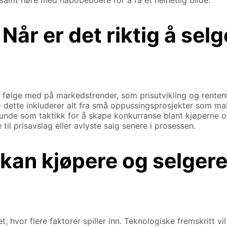
samt høre med nabobeboere for å få et helhetlig bilde.
 Når er det riktig å sel
følge med på markedstrender, som prisutvikling og rentenivå
dette inkluderer alt fra små oppussingsprosjekter som maling
drunde som taktikk for å skape konkurranse blant kjøperne 
 til prisavslag eller avlyste salg senere i prosessen.
kan kjøpere og selgere
, hvor flere faktorer spiller inn. Teknologiske fremskritt vi