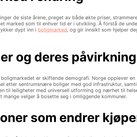
ger de siste årene, preget av både økte priser, strammere 
et marked som til enhver tid er i utvikling. Å forstå de un
dykker dypt inn i
boligmarked
, og gir innsikt som hjelper d
er og deres påvirkning
boligmarkedet er skiftende demografi. Norge opplever en al
sel etter sentrumsnære boliger med god infrastruktur, samtid
n til leiligheter med universell utforming og nærhet til hel
t mange velger å bosette seg i omliggende kommuner.
joner som endrer kjøpe