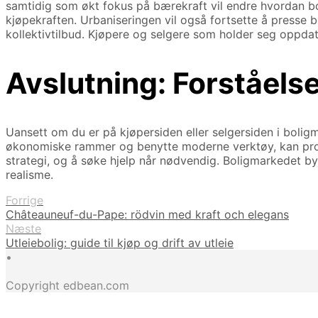
samtidig som økt fokus på bærekraft vil endre hvordan bol
kjøpekraften. Urbaniseringen vil også fortsette å presse
kollektivtilbud. Kjøpere og selgere som holder seg oppdater
Avslutning: Forståelse
Uansett om du er på kjøpersiden eller selgersiden i boli
økonomiske rammer og benytte moderne verktøy, kan proses
strategi, og å søke hjelp når nødvendig. Boligmarkedet b
realisme.
Forrige
Châteauneuf-du-Pape: rödvin med kraft och elegans
Næste
Utleiebolig: guide til kjøp og drift av utleie
•
Copyright edbean.com