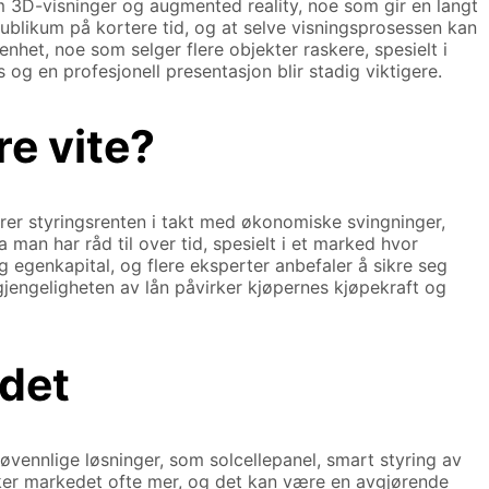
nom 3D-visninger og augmented reality, noe som gir en langt
publikum på kortere tid, og at selve visningsprosessen kan
nhet, noe som selger flere objekter raskere, spesielt i
og en profesjonell presentasjon blir stadig viktigere.
re vite?
erer styringsrenten i takt med økonomiske svingninger,
man har råd til over tid, spesielt i et marked hvor
g egenkapital, og flere eksperter anbefaler å sikre seg
lgjengeligheten av lån påvirker kjøpernes kjøpekraft og
edet
øvennlige løsninger, som solcellepanel, smart styring av
sker markedet ofte mer, og det kan være en avgjørende