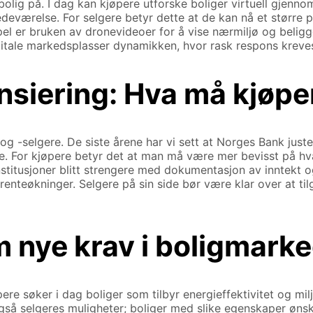
 bolig på. I dag kan kjøpere utforske boliger virtuell gjen
edeværelse. For selgere betyr dette at de kan nå et større 
el er bruken av dronevideoer for å vise nærmiljø og beligge
gitale markedsplasser dynamikken, hvor rask respons kreves 
nsiering: Hva må kjøpe
og -selgere. De siste årene har vi sett at Norges Bank just
. For kjøpere betyr det at man må være mer bevisst på hva 
nstitusjoner blitt strengere med dokumentasjon av inntekt o
 renteøkninger. Selgere på sin side bør være klar over at ti
m nye krav i boligmark
e søker i dag boliger som tilbyr energieffektivitet og milj
også selgeres muligheter; boliger med slike egenskaper øn