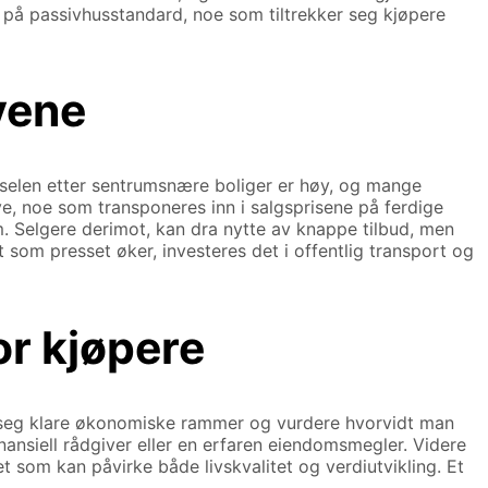
på passivhusstandard, noe som tiltrekker seg kjøpere
yene
ørselen etter sentrumsnære boliger er høy, og mange
øye, noe som transponeres inn i salgsprisene på ferdige
um. Selgere derimot, kan dra nytte av knappe tilbud, men
 som presset øker, investeres det i offentlig transport og
or kjøpere
te seg klare økonomiske rammer og vurdere hvorvidt man
inansiell rådgiver eller en erfaren eiendomsmegler. Videre
 som kan påvirke både livskvalitet og verdiutvikling. Et