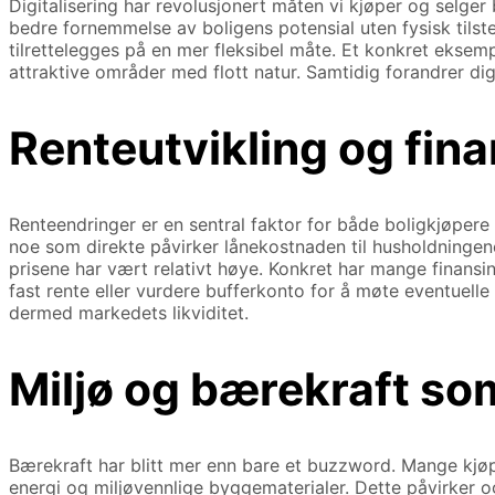
Digitalisering har revolusjonert måten vi kjøper og selger
bedre fornemmelse av boligens potensial uten fysisk tilst
tilrettelegges på en mer fleksibel måte. Et konkret eksemp
attraktive områder med flott natur. Samtidig forandrer di
Renteutvikling og fina
Renteendringer er en sentral faktor for både boligkjøpere 
noe som direkte påvirker lånekostnaden til husholdningene
prisene har vært relativt høye. Konkret har mange finansi
fast rente eller vurdere bufferkonto for å møte eventuelle
dermed markedets likviditet.
Miljø og bærekraft so
Bærekraft har blitt mer enn bare et buzzword. Mange kjøper
energi og miljøvennlige byggematerialer. Dette påvirker 